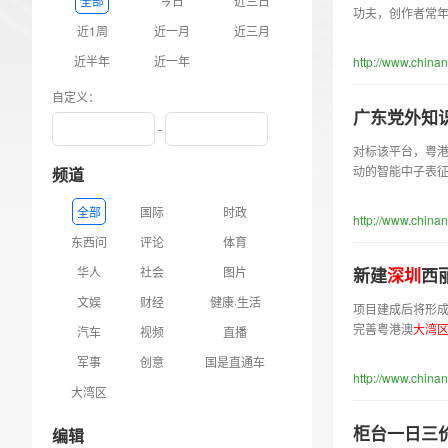
全部
今日
近三日
功夫，创作者常年
近1周
近一月
近三月
近半年
近一年
http://www.china
自定义：
广东党外知
-
对标该平台，粤
动的智能中子表
频道
全部
国际
时政
http://www.china
东西问
评论
体育
华人
社会
图片
新建
深
圳
西
文娱
财经
健康·生活
项目建成后将形成
完善粤港澳
大
湾
汽车
视频
直播
军事
创意
国是直通车
http://www.china
大湾区
柜台一日三
编辑