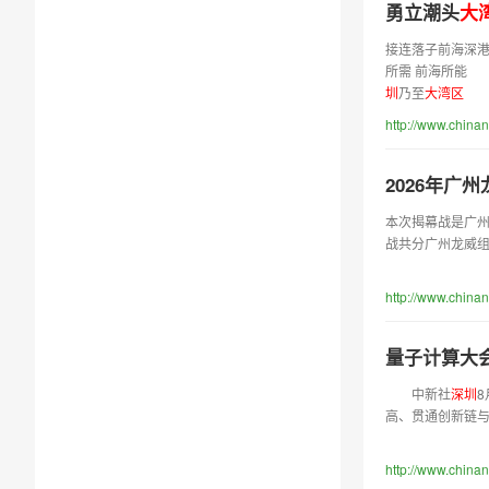
勇立潮头
大
接连落子前海深
所需 前海所能
圳
乃至
大
湾
区
http://www.chin
2026年广
本次揭幕战是广州
战共分广州龙威
http://www.china
量子计算大
中新社
深
圳
8
高、贯通创新链
http://www.chin