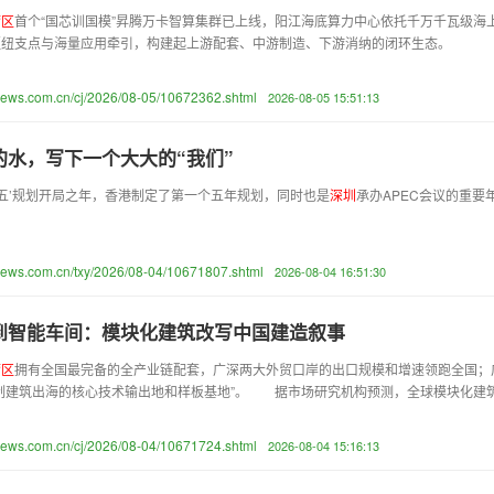
湾
区
首个“国芯训国模”昇腾万卡智算集群已上线，阳江海底算力中心依托千万千瓦级
枢纽支点与海量应用牵引，构建起上游配套、中游制造、下游消纳的闭环生态。
news.com.cn/cj/2026/08-05/10672362.shtml
2026-08-05 15:51:13
的水，写下一个大大的“我们”
五五’规划开局之年，香港制定了第一个五年规划，同时也是
深
圳
承办APEC会议的重要
台。
news.com.cn/txy/2026/08-04/10671807.shtml
2026-08-04 16:51:30
到智能车间：模块化建筑改写中国建造叙事
湾
区
拥有全国最完备的全产业链配套，广深两大外贸口岸的出口规模和增速领跑全国；
制建筑出海的核心技术输出地和样板基地”。 据市场研究机构预测，全球模块化建筑市
news.com.cn/cj/2026/08-04/10671724.shtml
2026-08-04 15:16:13