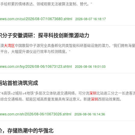
手绘积累的情绪表达、领域观察无法被算法复制、替代。”
news.com.cn/cul/2026/08-07/10673680.shtml
2026-08-07 16:18:17
识分子安徽调研：探寻科技创新策源动力
港澳
大
湾
区
中国散裂中子源完全具备孵化同类智能科研基础设施的潜力，“我们拥有海量
征平台，大幅提升谱仪运行效率与检测精度。”
news.com.cn/txy/2026/08-06/10673123.shtml
2026-08-06 19:01:03
丽站首桩浇筑完成
“4高铁+2城际+4地铁”多层次立体轨道交通网络，可分流
深
圳
北站逾三分之一长途客
区
综合交通格局、赋能区域高质量发展具有深远意义。新建
深
圳
西丽站效果图。
news.com.cn/sh/2026/08-06/10673026.shtml
2026-08-06 16:14:36
价，存储热潮中的华强北