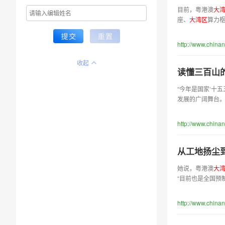
目前，粤港澳
大
座、
大
湾
区
算力
http://www.china
收起
读懂三百山
“今年是国家‘十
发展的广阔舞
http://www.china
从工地扬尘
她说，粤港澳
大
“目前也是全国预
http://www.china