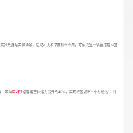
实验数据与实操场景，适配AI技术深度融合应用，可依托这一装置搭建AI驱
流，带动
深
圳
铁路客运整体运力提升约40%，实现湾区城市“1小时通达”，对