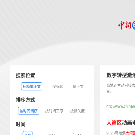
数字转型激
搜索位置
当地还主动对接
标题或正文
仅标题
仅正文
台。
排序方式
http://www.china
按时间倒序
按时间正序
按相关度
大
湾
区
动画
时间
2026粤港澳
大
湾