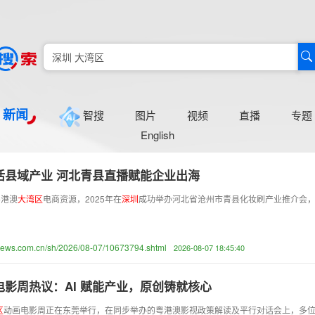
新闻
智搜
图片
视频
直播
专题
English
活县域产业 河北青县直播赋能企业出海
粤港澳
大
湾
区
电商资源，2025年在
深
圳
成功举办河北省沧州市青县化妆刷产业推介会
news.com.cn/sh/2026/08-07/10673794.shtml
2026-08-07 18:45:40
电影周热议：AI 赋能产业，原创铸就核心
区
动画电影周正在东莞举行，在同步举办的粤港澳影视政策解读及平行对话会上，多位