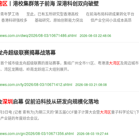
湾
区
丨港校集群落子前海 深港科创双向破壁
港青年梦工场 至此，已有五所研究型香港高校 在前海布局科研成果转化平台
 香港科研强校多 基础研究、原始创新能力突出 但产业空间小且成本高昂 
anews.com.cn/dwq/2026/08-03/10671486.shtml
2026-08-03 22:48:06
州龙舟超级联赛揭幕战落幕
首个城市级龙舟超级联赛的首站赛事，集结广州全市11区、粤港澳
大
湾
区
及周边城市
组、湾区龙腾组、岭南龙跃组三大组别展开。
news.com.cn/ty/2026/08-03/10671412.shtml
2026-08-03 21:08:08
会
深
圳
启幕 促前沿科技从研发向规模化落地
月3日电 (记者 索有为)为期三天的“第五届CCF量子计算大会暨
大
湾
区
量子科学论坛”(下
与产业链的年度综合会议。
anews.com.cn/gn/2026/08-03/10671356.shtml
2026-08-03 19:27:44