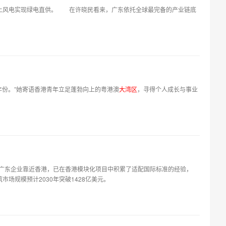
海上风电实现绿电直供。 在许晓民看来，广东依托全球最完备的产业链底
年份。”她寄语香港青年立足蓬勃向上的粤港澳
大
湾
区
，寻得个人成长与事业
广东企业靠近香港，已在香港模块化项目中积累了适配国际标准的经验，
场规模预计2030年突破1428亿美元。