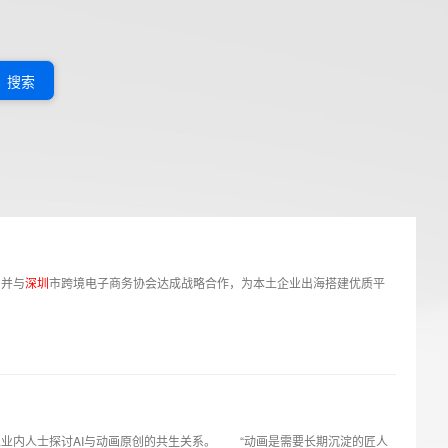
搜索
，并与
深
圳
市跨境电子商务协会达成战略合作，为本土企业出海搭建优质平
业内人士探讨AI与动画原创的共生关系。 “动画是需要长期沉淀的匠人