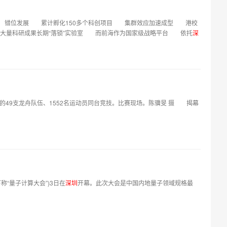
 错位发展 累计孵化150多个科创项目 集群效应加速成型 港校
大量科研成果长期“落锁”实验室 而前海作为国家级战略平台 依托
深
的49支龙舟队伍、1552名运动员同台竞技。比赛现场。陈骥旻 摄 揭幕
称“量子计算大会”)3日在
深
圳
开幕。此次大会是中国内地量子领域规格最