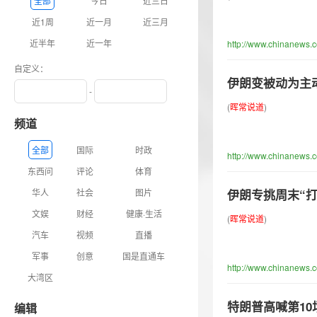
全部
今日
近三日
近1周
近一月
近三月
近半年
近一年
http://www.chinanews.
自定义：
伊朗变被动为主
-
(
晖
常
说
道
)
频道
全部
国际
时政
http://www.chinanews.
东西问
评论
体育
华人
社会
图片
伊朗专挑周末“
文娱
财经
健康·生活
(
晖
常
说
道
)
汽车
视频
直播
军事
创意
国是直通车
http://www.chinanews.
大湾区
特朗普高喊第1
编辑