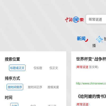
新闻
播
世界杯变“战争
搜索位置
(
晖
常
说
道
张文晖)
标题或正文
仅标题
仅正文
排序方式
http://www.chinanews.
按时间倒序
按时间正序
按相关度
《给阿嬷的情书
时间
(
晖
常
说
道
）