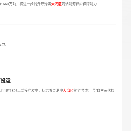
1663万吨，将进一步提升粤港澳
大
湾
区
清洁能源供应保障能力
洪压力。
面投运
3日11时18分正式投产发电，标志着粤港澳
大
湾
区
首个“华龙一号”自主三代核