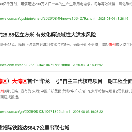
80亿千瓦时，可满足近200万人口一年的生产生活用电需求，每年等效减排二氧化碳约
news.com.cn/cj/shipin/cns-d/2026/08-04/news1064279.shtml
2026-08-04 18:26:49
25.55亿立方米 有效化解流域性大洪水风险
，削峰率98%，降低下游惠东县城河道水位约5米，确保平山不受淹，减轻
惠
州
城区防
news.com.cn/sh/2026/08-04/10671783.shtml
2026-08-04 16:42:32
湾
区
）
大
湾
区
首个“华龙一号”自主三代核电项目一期工程全
惠
州
8月3日电 (索有为 朱丹)中国广核集团(简称“中广核”)广东太平岭核电项目2号机组
程全面建成投运。
anews.com.cn/gn/2026/08-03/10671355.shtml
2026-08-03 19:26:22
城际铁路达564.7公里串联七城