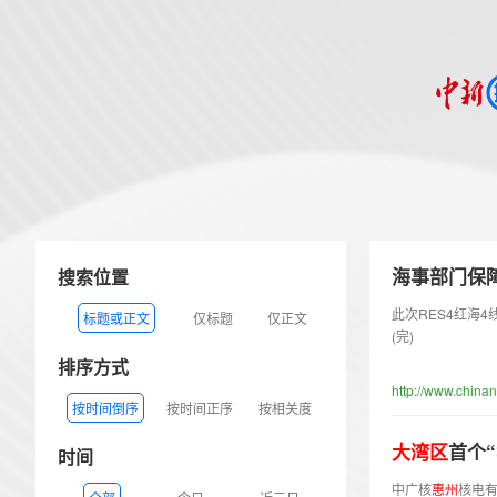
海事部门保障
搜索位置
此次RES4红海
标题或正文
仅标题
仅正文
(完)
排序方式
http://www.chin
按时间倒序
按时间正序
按相关度
大
湾
区
首个
时间
中广核
惠
州
核电有