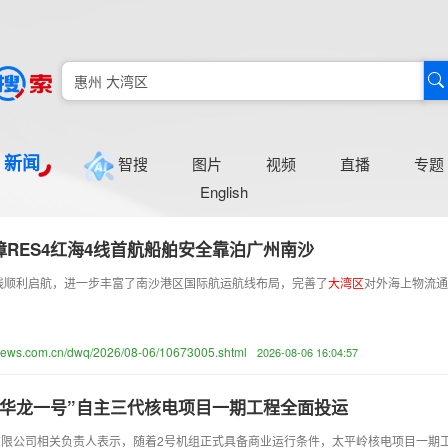
新闻
智搜
图片
视频
直播
专题
English
RES4红海4线首航船舶安全靠泊广州南沙
4线顺利启航，进一步丰富了南沙港区国际航运航线布局，完善了
大
湾
区
对外海上物流通
anews.com.cn/dwq/2026/08-06/10673005.shtml
2026-08-06 16:04:57
“华龙一号”自主三代核电项目一期工程全面投运
限公司相关负责人表示，随着2号机组正式具备商业运行条件，太平岭核电项目一期工