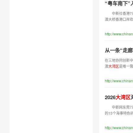
“粤车南下
中新社香港7月2
澳大桥香港口岸欢
http://www.chin
从一条“走
在三地协同创新
澳
大
湾
区
是唯一
http://www.chin
2026
大
湾
区
中新网东莞7月23
的15个海事特色
http://www.china