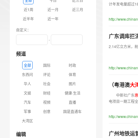
全部
今日
近三日
计年发电量超过1
近1周
近一月
近三月
近半年
近一年
http://www.china
自定义：
广东调库拦洪
-
2.14亿立方米
频道
全部
国际
时政
http://www.china
东西问
评论
体育
华人
社会
图片
（粤港澳
大
文娱
财经
健康·生活
中新社广东
电项目一期工
汽车
视频
直播
军事
创意
国是直通车
http://www.chin
大湾区
广州地铁运营
编辑