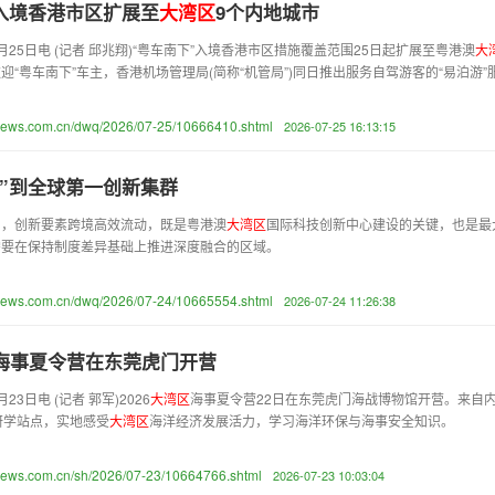
”入境香港市区扩展至
大
湾
区
9个内地城市
5日电 (记者 邱兆翔)“粤车南下”入境香港市区措施覆盖范围25日起扩展至粤港澳
大
迎“粤车南下”车主，香港机场管理局(简称“机管局”)同日推出服务自驾游客的“易泊游”
anews.com.cn/dwq/2026/07-25/10666410.shtml
2026-07-25 16:13:15
廊”到全球第一创新集群
中，创新要素跨境高效流动，既是粤港澳
大
湾
区
国际科技创新中心建设的关键，也是
需要在保持制度差异基础上推进深度融合的区域。
anews.com.cn/dwq/2026/07-24/10665554.shtml
2026-07-24 11:26:38
海事夏令营在东莞虎门开营
日电 (记者 郭军)2026
大
湾
区
海事夏令营22日在东莞虎门海战博物馆开营。来自
研学站点，实地感受
大
湾
区
海洋经济发展活力，学习海洋环保与海事安全知识。
news.com.cn/sh/2026/07-23/10664766.shtml
2026-07-23 10:03:04