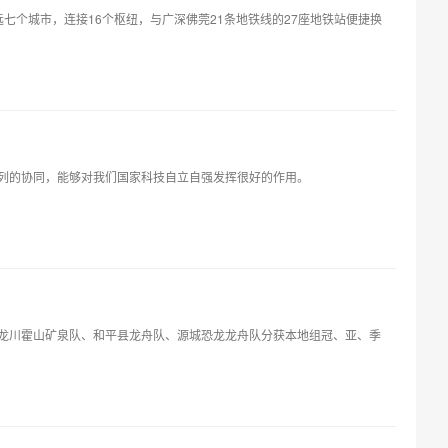
七个城市，连接16个枢纽，与广深佛莞21条地铁线的27座地铁站便捷换
系列的协同，能够对我们国家科技自立自强发挥很好的作用。
龙川霍山矿泉队、和平县龙舟队、源城恐龙龙舟队分获本地组冠、亚、季