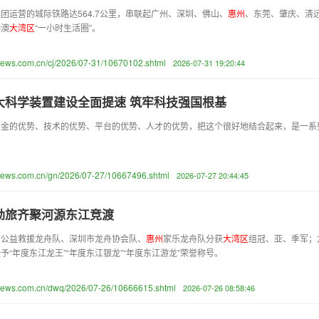
团运营的城际铁路达564.7公里，串联起广州、深圳、佛山、
惠
州
、东莞、肇庆、清远
港澳
大
湾
区
“一小时生活圈”。
news.com.cn/cj/2026/07-31/10670102.shtml
2026-07-31 19:20:44
大科学装置建设全面提速 筑牢科技强国根基
资金的优势、技术的优势、平台的优势、人才的优势，把这个很好地结合起来，是一
anews.com.cn/gn/2026/07-27/10667496.shtml
2026-07-27 20:44:45
劲旅齐聚河源东江竞渡
山公益救援龙舟队、深圳市龙舟协会队、
惠
州
家乐龙舟队分获
大
湾
区
组冠、亚、季军；
予“年度东江龙王”“年度东江银龙”“年度东江游龙”荣誉称号。
anews.com.cn/dwq/2026/07-26/10666615.shtml
2026-07-26 08:58:46