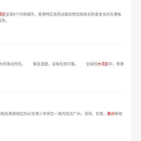
湾
区
全部9个内地城市。香港特区政府运输及物流局局长陈美宝当天在港珠
服务。
最大的难点所在。 解这道题，没有先例可循。 全球四
大
湾
区
中，粤港
内地及港澳地区的45名青少年将在一周内到访广州、深圳、东莞、
惠
州
等地