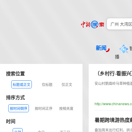
新闻
播
（乡村行·看振
搜索位置
安山村鹅眉岭马草种植基
标题或正文
仅标题
仅正文
排序方式
http://www.chinanews.
按时间倒序
按时间正序
按相关度
暑期跨境游热度
时间
叠加周末出行红利，拱