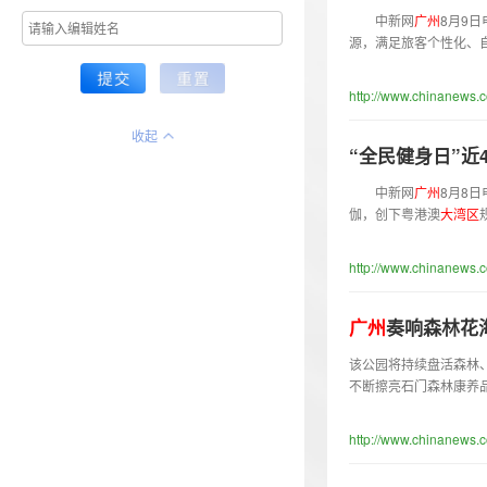
中新网
广
州
8月9
源，满足旅客个性化、
http://www.chinanews.
收起
“全民健身日”近
中新网
广
州
8月8日
伽，创下粤港澳
大
湾
区
http://www.chinanews.
广
州
奏响森林花
该公园将持续盘活森林
不断擦亮石门森林康养
http://www.chinanews.