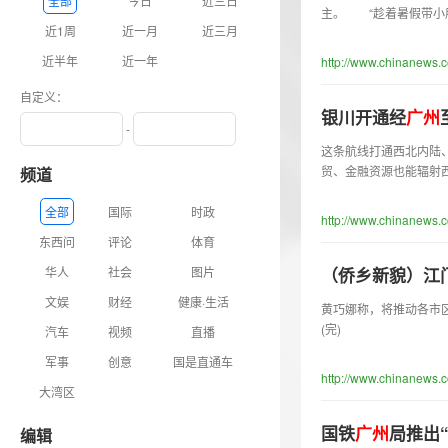
全部
今日
近三日
主。 “趁着暑假带小
近1周
近一月
近三月
近半年
近一年
http://www.chinanews.
自定义：
银川开通经
广
州
-
这条航线打通西北内陆
贸、金融资源也能辐射
频道
全部
国际
时政
http://www.chinanews.
东西问
评论
体育
华人
社会
图片
（侨乡新貌）江
文娱
财经
健康·生活
黄巧娜称，将推动各市
(完)
汽车
视频
直播
军事
创意
国是直通车
http://www.chinanews.
大湾区
国铁
广
州
局推出
编辑